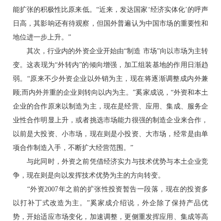
能扩张的积极性比原来低。“近来，发达国家‘经济实体化’的呼声
日高，其影响还有待观察，但国外普遍认为中国市场的重要性和
地位进一步上升。”
其次，行业内的外资企业开始由“制造 市场”向以市场为主转
变。这表现为“外转内”的倾向增强，加工组装基地的作用日渐趋
弱。“原来不少外资企业以外销为主，现在将逐渐调整成内外兼
顾;而内外并重的企业则转向以内为主。”奚家成说，“外资和本土
企业的合作原来以制造为主，现在是经营、应用、集成、服务企
业性合作明显上升，或者挑选市场能力很强的制造企业来合作，
以前是大投资、小市场，现在则是小投资、大市场，经常是由单
项合作制造入手，不断扩大经营范围。”
与此同时，外资之前凭借经济实力与技术优势与本土企业竞
争，现在则是向以发挥技术优势为主的方向转变。
“外资2007年之前的扩张性投资暂告一段落，现在的投资多
以打补丁式改造为主。”奚家成介绍说，外企除了保持产品优
势，开始适应市场变化，加速调整，更侧重发挥应用、集成等高