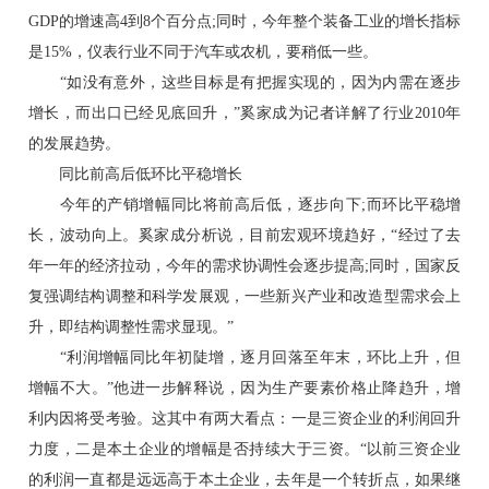
GDP的增速高4到8个百分点;同时，今年整个装备工业的增长指标
是15%，仪表行业不同于汽车或农机，要稍低一些。
“如没有意外，这些目标是有把握实现的，因为内需在逐步
增长，而出口已经见底回升，”奚家成为记者详解了行业2010年
的发展趋势。
同比前高后低环比平稳增长
今年的产销增幅同比将前高后低，逐步向下;而环比平稳增
长，波动向上。奚家成分析说，目前宏观环境趋好，“经过了去
年一年的经济拉动，今年的需求协调性会逐步提高;同时，国家反
复强调结构调整和科学发展观，一些新兴产业和改造型需求会上
升，即结构调整性需求显现。”
“利润增幅同比年初陡增，逐月回落至年末，环比上升，但
增幅不大。”他进一步解释说，因为生产要素价格止降趋升，增
利内因将受考验。这其中有两大看点：一是三资企业的利润回升
力度，二是本土企业的增幅是否持续大于三资。“以前三资企业
的利润一直都是远远高于本土企业，去年是一个转折点，如果继